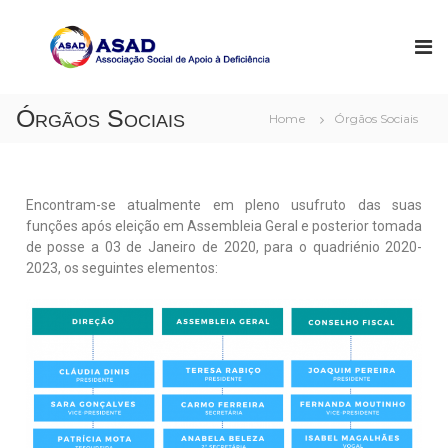
A
A
s
S
s
A
o
D
c
Órgãos Sociais
Home
Órgãos Sociais
i
a
ç
ã
o
Encontram-se atualmente em pleno usufruto das suas
S
funções após eleição em Assembleia Geral e posterior tomada
o
c
de posse a 03 de Janeiro de 2020, para o quadriénio 2020-
i
2023, os seguintes elementos:
a
l
d
e
A
p
o
i
o
à