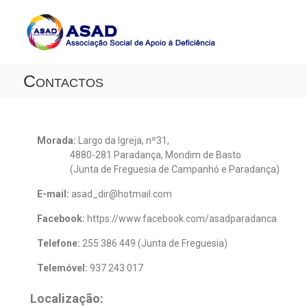
A
A
S
s
s
A
o
D
c
Contactos
i
a
ç
ã
o
Morada:
Largo da Igreja, nº31,
S
4880-281 Paradança, Mondim de Basto
o
(Junta de Freguesia de Campanhó e Paradança)
c
i
E-mail:
asad_dir@hotmail.com
a
Facebook:
https://www.facebook.com/asadparadanca
l
d
Telefone:
255 386 449 (Junta de Freguesia)
e
A
Telemóvel:
937 243 017
p
o
Localização: