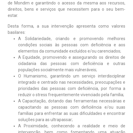
de Mondim e garantindo o acesso da mesma aos recursos,
D
direitos, bens e serviços que necessitem para o seu bem-
e
f
estar.
i
c
Desta forma, a sua intervenção apresenta como valores
i
basilares:
ê
A Solidariedade, criando e promovendo melhores
n
condições sociais às pessoas com deficiência e aos
c
elementos da comunidade excluídos e/ou carenciados;
i
A Equidade, promovendo e assegurando os direitos de
a
cidadania das pessoas com deficiência e outras
populações socialmente mais vulneráveis;
O Humanismo, garantindo um serviço interdisciplinar
integrado e centrado nas necessidades, preocupações e
prioridades das pessoas com deficiência, por forma a
reduzir o stress frequentemente vivenciado pela família;
A Capacitação, dotando das ferramentas necessárias e
capacitando as pessoas com deficiência e/ou suas
famílias para enfrentar as suas dificuldades e encontrar
soluções para as ultrapassar;
A Proximidade, conhecendo a realidade e meio de
intervenção, bem como fomentando uma atuação