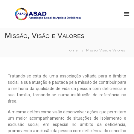
A
A
s
S
s
A
o
D
c
Missão, Visão e Valores
i
a
ç
Home
Missão, Visão e Valores
ã
o
S
o
c
Tratando-se esta de uma associação voltada para o âmbito
i
social, a sua atuação é pautada pela missão de contribuir para
a
a melhoria da qualidade de vida da pessoa com deficiência e
l
sua família, tornando-se numa instituição de referência na
d
e
área.
A
p
A mesma detém como visão desenvolver ações que permitam
o
um maior acompanhamento de situações de isolamento e
i
exclusão social, em especial no âmbito da deficiência,
o
promovendo a inclusão da pessoa com deficiência do concelho
à